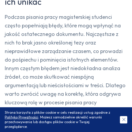
ich unikać
Podczas pisania pracy magisterskiej studenci
często popełniają błędy, które mogą wpłynąć na
jakość ostatecznego dokumentu. Najczęstsze z
nich to brak jasno określonej tezy oraz
nieprawidłowe zarządzanie czasem, co prowadzi
do pośpiechu i pominięcia istotnych elementów.
Innym częstym błędem jest niedokładna analiza
źródeł, co może skutkować niespójną
argumentacją lub nieścisłościami w treści. Dlatego
warto zwrócić uwagę na korektę, która odgrywa
kluczową rolę w procesie pisania pracy
magisterskiej. Korekta pomaga wyeliminować
Strona korzysta z plików cookie w celu realizacji usług zgodnie z
Polityką Prywatności
. Możesz samodzielnie określić warunki
błędy stylistyczne i gramatyczne, a także zapewnia
ZAMÓW DARMOWĄ WYCENĘ
przechowywania lub dostępu plików cookie w Twojej
przeglądarce.
logiczny przebieg argumentacji.