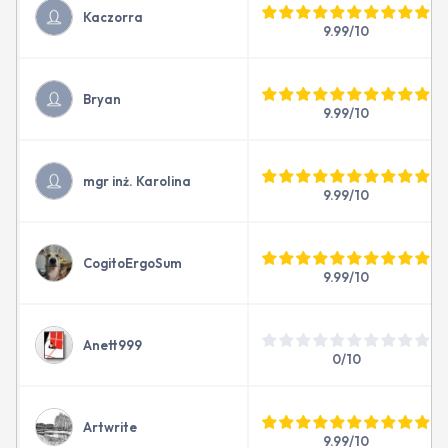
Kaczorra
9.99/10
Bryan
9.99/10
mgr inż. Karolina
9.99/10
CogitoErgoSum
9.99/10
Anett999
0/10
Artwrite
9.99/10