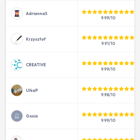
AdriannaS
9.99/10
Krzysztof
9.91/10
CREATIVE
9.99/10
UlkaP
9.98/10
Gosia
9.99/10