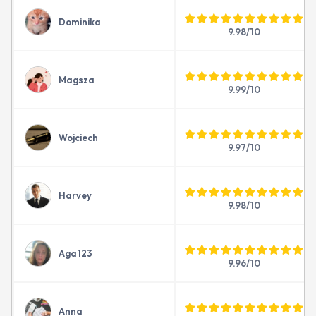
Dominika
9.98/10
Magsza
9.99/10
Wojciech
9.97/10
Harvey
9.98/10
Aga123
9.96/10
Anna