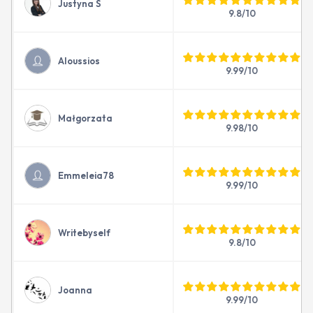
Justyna S
9.8/10
Aloussios
9.99/10
Małgorzata
9.98/10
Emmeleia78
9.99/10
Writebyself
9.8/10
Joanna
9.99/10