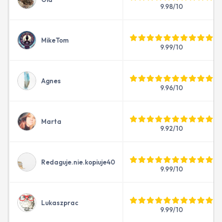
9.98/10
MikeTom
9.99/10
Agnes
9.96/10
Marta
9.92/10
Redaguje.nie.kopiuje40
9.99/10
Lukaszprac
9.99/10