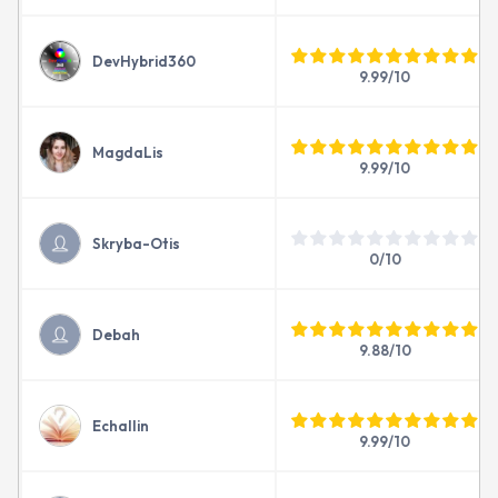
DevHybrid360
9.99/10
MagdaLis
9.99/10
Skryba-Otis
0/10
Debah
9.88/10
Echallin
9.99/10