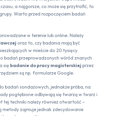
asu, a najgorsze, co może się przytrafić, to
 grupy. Warto przed rozpoczęciem badań
eprowadzane w terenie lub online. Należy
dawczej
oraz to, czy badania mają być
mieszkających w mieście do 20 tysięcy
. do badań przeprowadzonych wśród znanych
a się
badanie do pracy magisterskiej
przez
rzędziem są np. formularze Google.
do badań sondażowych, jednakże próba, na
iady pogłębione odbywają się twarzą w twarz i
et tej techniki należy również otwartość –
 tej metody zajmuje jednak zdecydowanie