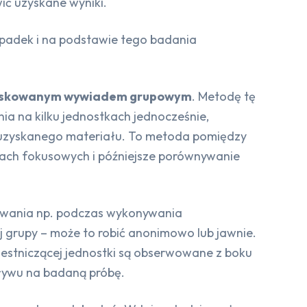
ić uzyskane wyniki.
ypadek i na podstawie tego badania
iskowanym wywiadem grupowym
. Metodę tę
ia na kilku jednostkach jednocześnie,
ość uzyskanego materiału. To metoda pomiędzy
ach fokusowych i późniejsze porównywanie
howania np. podczas wykonywania
 grupy – może to robić anonimowo lub jawnie.
estniczącej jednostki są obserwowane z boku
pływu na badaną próbę.