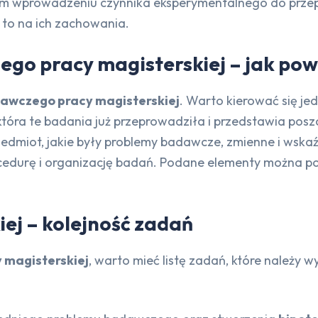
m wprowadzeniu czynnika eksperymentalnego do prze
e to na ich zachowania.
ego pracy magisterskiej – jak po
dawczego pracy magisterskiej
. Warto kierować się j
która te badania już przeprowadziła i przedstawia posz
zedmiot, jakie były problemy badawcze, zmienne i wska
rocedurę i organizację badań. Podane elementy można p
ej – kolejność zadań
 magisterskiej
, warto mieć listę zadań, które należy 