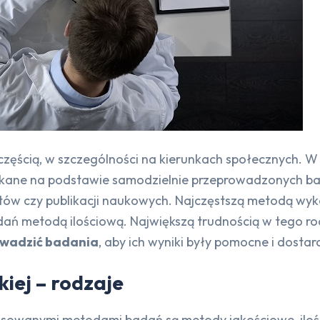
częścią, w szczególności na kierunkach społecznych. W 
yskane na podstawie samodzielnie przeprowadzonych b
rtów czy publikacji naukowych. Najczęstszą metodą wyk
badań metodą ilościową. Największą trudnością w tego 
owadzić badania
, aby ich wyniki były pomocne i dosta
iej – rodzaje
 stosowanymi metodami badań są metody jakościowe, ilo