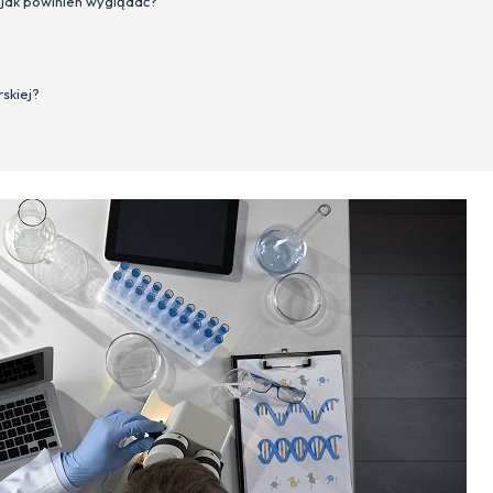
 jak powinien wyglądać?
skiej?