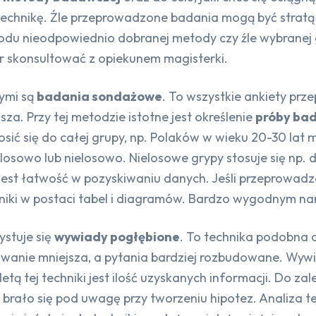
chnikę. Źle przeprowadzone badania mogą być stratą cz
odu nieodpowiednio dobranej metody czy źle wybranej
r skonsultować z opiekunem magisterki.
ymi są
badania sondażowe
. To wszystkie ankiety prz
za. Przy tej metodzie istotne jest określenie
próby ba
osić się do całej grupy, np. Polaków w wieku 20-30 lat 
osowo lub nielosowo. Nielosowe grypy stosuje się np
jest łatwość w pozyskiwaniu danych. Jeśli przeprowadz
niki w postaci tabel i diagramów. Bardzo wygodnym na
ystuje się
wywiady pogłębione
. To technika podobna 
owanie mniejsza, a pytania bardziej rozbudowane. Wyw
tą tej techniki jest ilość uzyskanych informacji. Do zal
ie brało się pod uwagę przy tworzeniu hipotez. Analiza