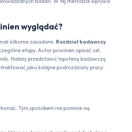
prowadzanych badań. W tej metodzie wpływa
winien wyglądać?
ednak kilkoma zasadami.
Rozdział badawczy
czególne etapy. Autor powinien opisać cel,
źniki. Należy przedstawić hipotezę badawczą
otraktować jako kolejne podrozdziały pracy
wykonać. Tym sposobem nie pominie się