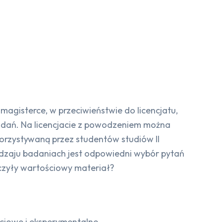
magisterce, w przeciwieństwie do licencjatu,
adań. Na licencjacie z powodzeniem można
orzystywaną przez studentów studiów II
rodzaju badaniach jest odpowiedni wybór pytań
rczyły wartościowy materiał?
ściowe i eksperymentalne.