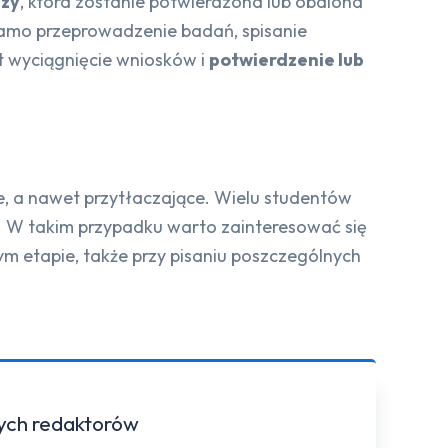
ezy
, która zostanie potwierdzona lub obalona
 samo przeprowadzenie badań, spisanie
t wyciągnięcie wniosków i
potwierdzenie lub
ne, a nawet przytłaczające. Wielu studentów
su. W takim przypadku warto zainteresować się
 etapie, także przy pisaniu poszczególnych
zych redaktorów