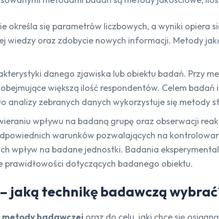
e określa się parametrów liczbowych, a wyniki opiera s
ej wiedzy oraz zdobycie nowych informacji. Metody jak
akterystyki danego zjawiska lub obiektu badań. Przy me
 i obejmujące większą ilość respondentów. Celem badań
 Do analizy zebranych danych wykorzystuje się metody s
ieraniu wpływu na badaną grupę oraz obserwacji reak
odpowiednich warunków pozwalających na kontrolowan
ch wpływ na badane jednostki. Badania eksperymentaln
ie prawidłowości dotyczących badanego obiektu.
– jaką technikę badawczą wybrać
ej metody badawczej
oraz do celu, jaki chce się osiągną