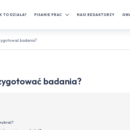
K TO DZIAŁA?
PISANIE PRAC
NASI REDAKTORZY
GW
rzygotować badania?
rzygotować badania?
 wybrać?