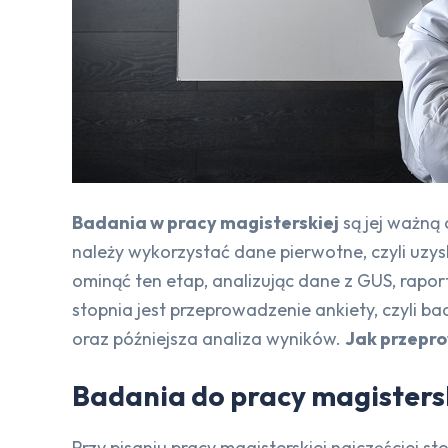
Badania w pracy magisterskiej
są jej ważną 
należy wykorzystać dane pierwotne, czyli uz
ominąć ten etap, analizując dane z GUS, rapo
stopnia jest przeprowadzenie ankiety, czyli 
oraz późniejsza analiza wyników.
Jak przepr
Badania do pracy magistersk
Przy pisaniu pracy magisterskiej najczęściej