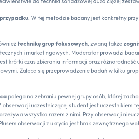
zeciwieństwie do techniki sondażowej dużo ciężej zestaw
 przypadku
. W tej metodzie badany jest konkretny prz
również
technikę grup fokusowych
, zwaną także
zogn
połecznych i marketingowych. Moderator prowadzi badan
i jest krótki czas zbierania informacji oraz różnorodn
wymi. Zaleca się przeprowadzenie badań w kilku grup
ąca
polega na zebraniu pewnej grupy osób, której zac
serwacji uczestniczącej student jest uczestnikiem tej
zeżywa wszystko razem z nimi. Przy obserwacji nieucz
. Plusem obserwacji z ukrycia jest brak zewnętrznego w