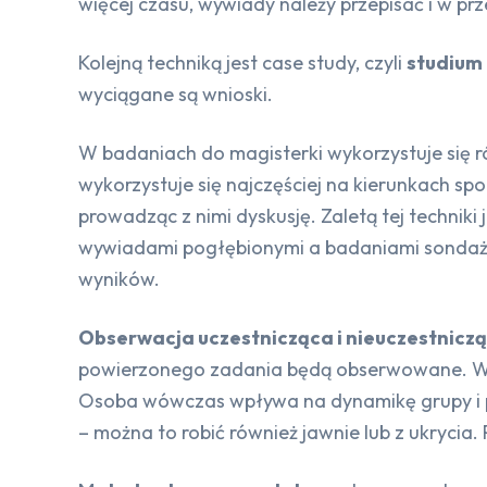
więcej czasu, wywiady należy przepisać i w pr
Kolejną techniką jest case study, czyli
studium
wyciągane są wnioski.
W badaniach do magisterki wykorzystuje się 
wykorzystuje się najczęściej na kierunkach s
prowadząc z nimi dyskusję. Zaletą tej technik
wywiadami pogłębionymi a badaniami sondażo
wyników.
Obserwacja uczestnicząca i nieuczestnicz
powierzonego zadania będą obserwowane. W ob
Osoba wówczas wpływa na dynamikę grupy i pr
– można to robić również jawnie lub z ukrycia