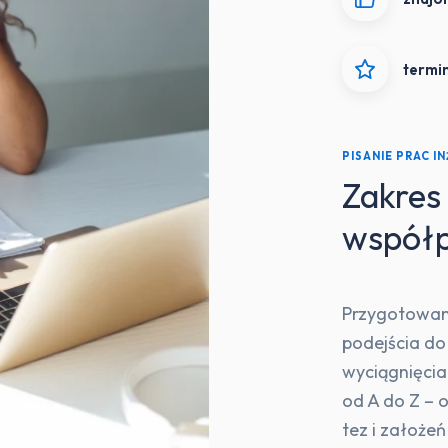
termi
PISANIE PRAC I
Zakres 
współ
Przygotowani
podejścia do
wyciągnięcia
od A do Z –
tez i założe