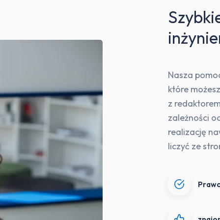
Szybkie
inżynie
Nasza pomoc 
które możesz
z redaktorem
zależności o
realizację n
liczyć ze str
Prawdz
znajom