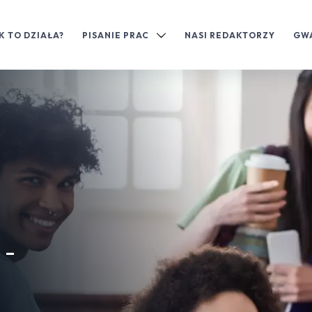
K TO DZIAŁA?
PISANIE PRAC
NASI REDAKTORZY
GW
 -
a