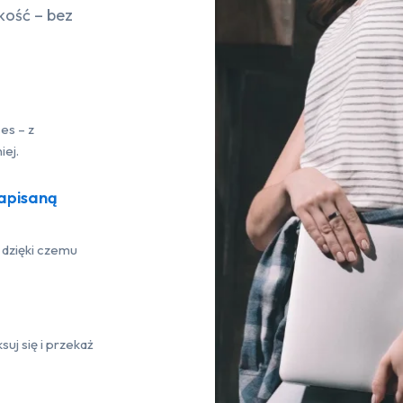
kość – bez
es – z
ej.
napisaną
 dzięki czemu
suj się i przekaż