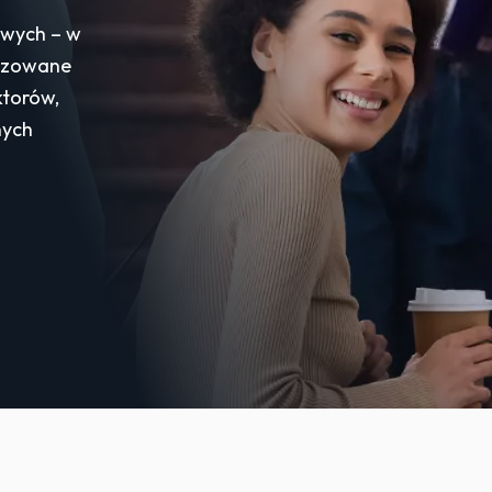
owych – w
alizowane
ktorów,
nych