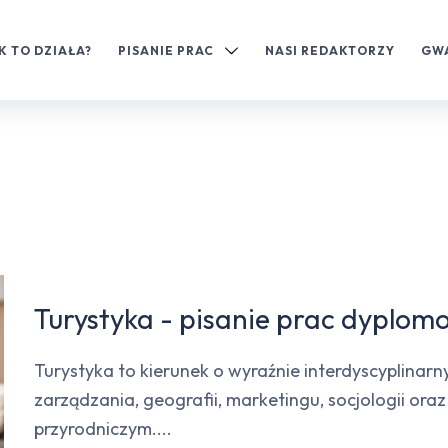
K TO DZIAŁA?
PISANIE PRAC
NASI REDAKTORZY
GW
Turystyka - pisanie prac dyplo
Turystyka to kierunek o wyraźnie interdyscyplinar
zarządzania, geografii, marketingu, socjologii ora
przyrodniczym....