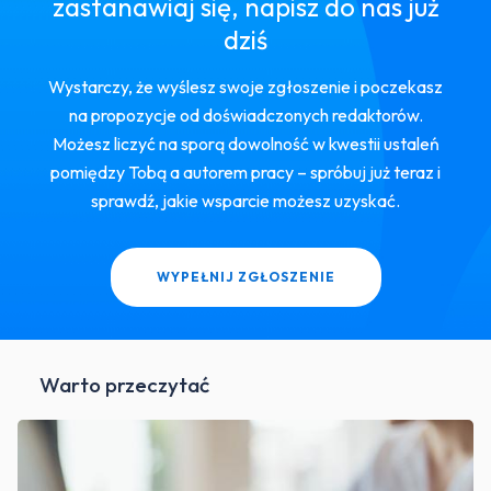
zastanawiaj się, napisz do nas już
dziś
Wystarczy, że wyślesz swoje zgłoszenie i poczekasz
na propozycje od doświadczonych redaktorów.
Możesz liczyć na sporą dowolność w kwestii ustaleń
pomiędzy Tobą a autorem pracy – spróbuj już teraz i
sprawdź, jakie wsparcie możesz uzyskać.
WYPEŁNIJ ZGŁOSZENIE
Warto przeczytać