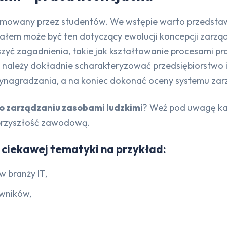
odejmowany przez studentów. We wstępie warto przedst
działem może być ten dotyczący ewolucji koncepcji zarz
yć zagadnienia, takie jak kształtowanie procesami prac
y, należy dokładnie scharakteryzować przedsiębiorstwo
 wynagradzania, a na koniec dokonać oceny systemu zar
 o zarządzaniu zasobami ludzkimi
? Weź pod uwagę każ
 przyszłość zawodową.
iekawej tematyki na przykład:
 branży IT,
wników,