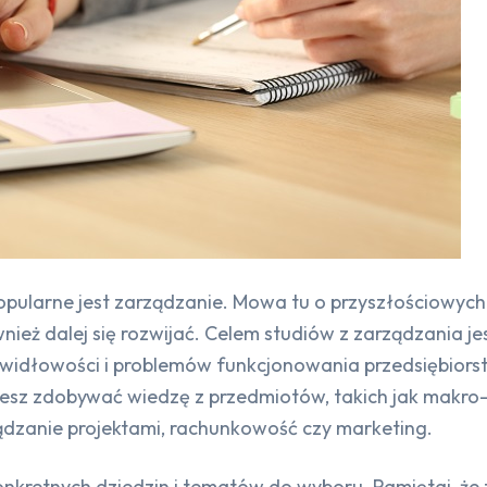
pularne jest zarządzanie. Mowa tu o przyszłościowych 
nież dalej się rozwijać. Celem studiów z zarządzania j
idłowości i problemów funkcjonowania przedsiębiorstw 
iesz zdobywać wiedzę z przedmiotów, takich jak makro
dzanie projektami, rachunkowość czy marketing.
nkretnych dziedzin i tematów do wyboru. Pamiętaj, że