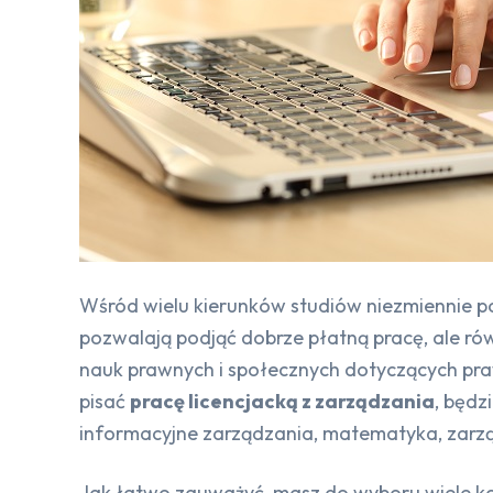
Wśród wielu kierunków studiów niezmiennie po
pozwalają podjąć dobrze płatną pracę, ale rów
nauk prawnych i społecznych dotyczących praw
pisać
pracę licencjacką z zarządzania
, będz
informacyjne zarządzania, matematyka, zarzą
Jak łatwo zauważyć, masz do wyboru wiele ko