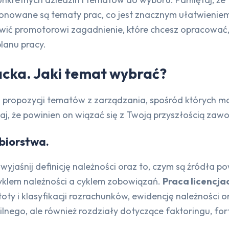
ponowane są tematy prac, co jest znacznym ułatwieniem 
wić promotorowi zagadnienie, które chcesz opracować, a
lanu pracy.
acka. Jaki temat wybrać?
h propozycji tematów z zarządzania, spośród których 
ętaj, że powinien on wiązać się z Twoją przyszłością za
biorstwa.
 wyjaśnij definicję należności oraz to, czym są źródła 
 cyklem należności a cyklem zobowiązań.
Praca licencja
oty i klasyfikacji rozrachunków, ewidencję należności 
lnego, ale również rozdziały dotyczące faktoringu, for