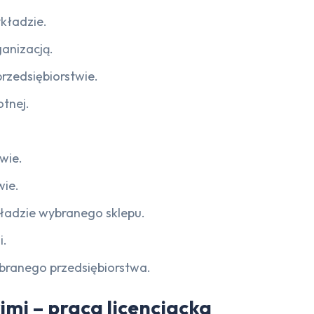
kładzie.
ganizacją.
rzedsiębiorstwie.
tnej.
wie.
wie.
kładzie wybranego sklepu.
i.
ybranego przedsiębiorstwa.
mi – praca licencjacka