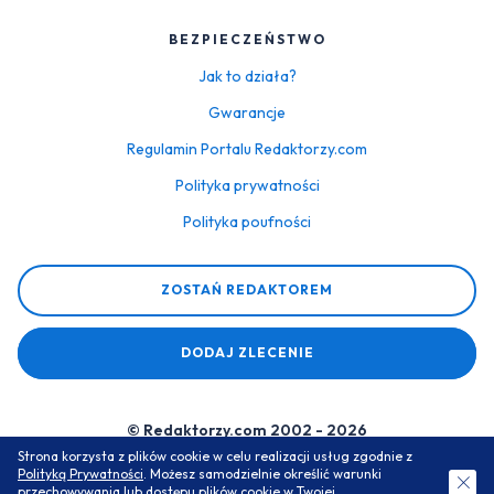
BEZPIECZEŃSTWO
Jak to działa?
Gwarancje
Regulamin Portalu Redaktorzy.com
Polityka prywatności
Polityka poufności
ZOSTAŃ REDAKTOREM
DODAJ ZLECENIE
© Redaktorzy.com 2002 - 2026
Strona korzysta z plików cookie w celu realizacji usług zgodnie z
Serwis do zamawiania prac dyplomowych i zaliczeniowych
Polityką Prywatności
. Możesz samodzielnie określić warunki
ZAMÓW DARMOWĄ WYCENĘ
przechowywania lub dostępu plików cookie w Twojej