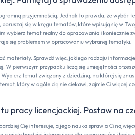
gromną przyjemnością. Jednak to prawda, że wybór t
 poruszaj się w kręgu tematów, które wpisują się w Twoj
m wybierz temat realny do opracowania i koniecznie 
staje się problemem w opracowaniu wybranej tematyki.
ć materiały. Sprawdź więc, jakiego rodzaju informacje
ej. W pierwszym przypadku liczą się umiejętności przes
ybierz temat związany z dziedziną, na której się znas
temat, który w ogóle cię nie ciekawi, zajmie Ci więcej 
 pracy licencjackiej. Postaw na c
ardziej Cię interesuje, a jego nauka sprawia Ci najwięce
 o wiele bardziej interesujące dla recenzentów i lepi