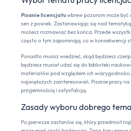
Pisanie licencjatu
wbrew pozorom może być o
sen z powiek. Zastanawiając się nad tematyką,
możesz rozmawiać bez końca. Przede wszystki
często o tym zapominają, co w konsekwencji 
Ponadto musisz wiedzieć, skąd będziesz czerpa
będziesz musiał udać się do biblioteki naukow
materiałów pod względem ich wiarygodności. W
największych zainteresowań. Pisanie pracy na 
przyjemnością i satysfakcją.
Zasady wyboru dobrego tematu
Po pierwsze zastanów się, który przedmiot najb
może mieć część badawczą. Tego typu prace są