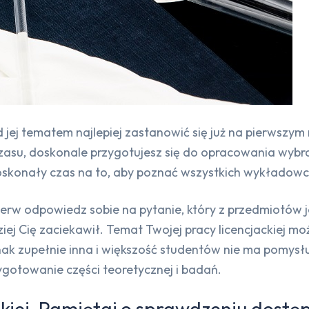
d jej tematem najlepiej zastanowić się już na pierwszym
czasu, doskonale przygotujesz się do opracowania wybr
doskonały czas na to, aby poznać wszystkich wykłado
ierw odpowiedz sobie na pytanie, który z przedmiotów jest
iej Cię zaciekawił. Temat Twojej pracy licencjackiej 
dnak zupełnie inna i większość studentów nie ma pomysł
ygotowanie części teoretycznej i badań.
kiej. Pamiętaj o sprawdzeniu dostę