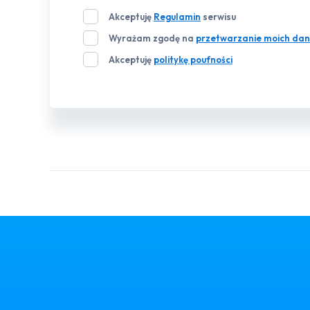
Akceptuję
Regulamin
serwisu
Wyrażam zgodę na
przetwarzanie moich dan
Akceptuję
politykę poufności