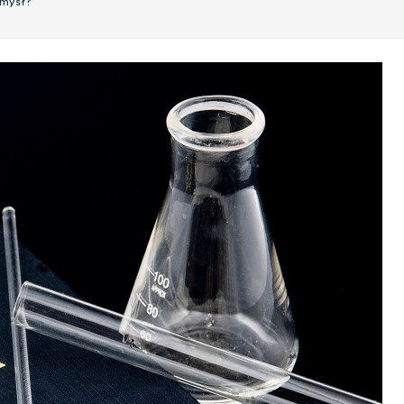
omysł?