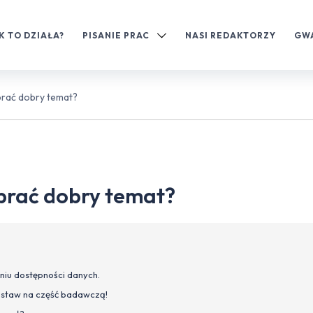
K TO DZIAŁA?
PISANIE PRAC
NASI REDAKTORZY
GW
brać dobry temat?
ybrać dobry temat?
niu dostępności danych.
ostaw na część badawczą!