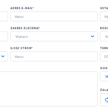
ADRES E-MAIL
*
UST
ZAKRES ZLECENIA
*
ROD
Wybierz
W
ILOŚĆ STRON
*
TERM
GODZ
1
ZAŁĄ