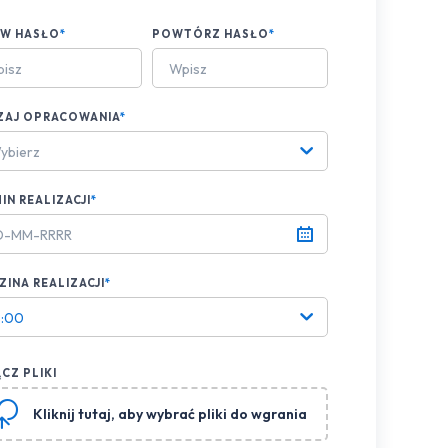
AW HASŁO
*
POWTÓRZ HASŁO
*
ZAJ OPRACOWANIA
*
ybierz
IN REALIZACJI
*
INA REALIZACJI
*
8:00
CZ PLIKI
Kliknij tutaj
, aby wybrać pliki do wgrania