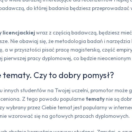
 badawczą, do której badania będziesz przeprowadzać w 
 licencjackiej
wraz z częścią badawczą, będziesz mieć
ze. Nie obawiaj się, że metodologia badań i narzędzia
ę, a w przyszłości pisać pracę magisterską, część emp
 pierwszej pracy dyplomowej, co będzie nieocenionym 
e tematy. Czy to dobry pomysł?
lu innych studentów na Twojej uczelni, promotor może 
 oceniona. Z tego powodu popularne
tematy
nie są dob
zy wybrany przez Ciebie temat jest popularny w internec
edynie wzorować się na gotowych pracach dyplomowych.
h chętnie korzystają wszyscy studenci. Zapytaj, o czym 