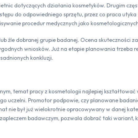
ietnic dotyczących działania kosmetyków. Drugim czę
ępu do odpowiedniego sprzętu, przez co praca utyka 
pisywanie procedur medycznych jako kosmetologicznych
j lub źle dobranej grupie badanej. Ocena skuteczności 
godnych wniosków. Już na etapie planowania trzeba real
sadnionych konkluzji.
cznym, temat pracy z kosmetologii najlepiej kształtowa
ego uczelni. Promotor podpowie, czy planowane badani
at nie był już wielokrotnie opracowywany w danej kated
i i zapleczem badawczym, pozwala dobrać taki wariant, 