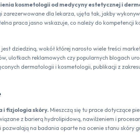
ienia kosmetologii od medycyny estetycznej i derma
 zarezerwowane dla lekarza, ujęta tak, jakby wykonyw
zetelna praca jasno wskazuje, co należy do kompetencj
jest dziedziną, wokół której narosło wiele treści mar
w, ulotkach reklamowych czy popularnych blogach uro
onych dermatologii i kosmetologii, publikacji z zakr
e
 fizjologia skóry.
Mieszczą się tu prace dotyczące pie
wiązane z barierą hydrolipidową, nawilżeniem i procesa
 i pozwalają na badania oparte na ocenie stanu skóry g