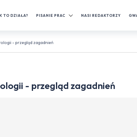
K TO DZIAŁA?
PISANIE PRAC
NASI REDAKTORZY
GW
logii - przegląd zagadnień
logii - przegląd zagadnień