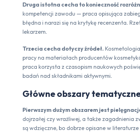
Druga istotna cecha to konieczność rozróżn
kompetencji zawodu — praca opisująca zabiegi
błędna i narazi się na krytykę recenzenta. R
lekarzem.
Trzecia cecha dotyczy źródeł.
Kosmetologia 
pracy na materiałach producentów kosmetykó
praca korzysta z czasopism naukowych poświęc
badań nad składnikami aktywnymi.
Główne obszary tematyczn
Pierwszym dużym obszarem jest pielęgnacja i
dojrzałej czy wrażliwej, a także zagadnienia z
są wdzięczne, bo dobrze opisane w literaturze