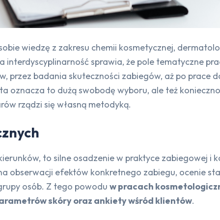
obie wiedzę z zakresu chemii kosmetycznej, dermatologii
Ta interdyscyplinarność sprawia, że pole tematyczne p
tów, przez badania skuteczności zabiegów, aż po prace
ta oznacza to dużą swobodę wyboru, ale też koniecznoś
arów rządzi się własną metodyką.
cznych
ierunków, to silne osadzenie w praktyce zabiegowej i k
a obserwacji efektów konkretnego zabiegu, ocenie stan
 grupy osób. Z tego powodu
w pracach kosmetologiczn
arametrów skóry oraz ankiety wśród klientów
.