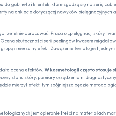
o gabinetu i klientek, które zgodzą się na serię zabi
party na ankiecie dotyczącej nawyków pielęgnacyjnych 
go rzetelnie opracować. Praca o „pielęgnacji skóry twar
„Ocena skuteczności serii peelingów kwasem migdałowy
 grupę i mierzalny efekt. Zawężenie tematu jest jedny
lądała ocena efektów.
W kosmetologii często stosuje 
oceny stanu skóry, pomiary urządzeniami diagnostyczny
będzie mierzył efekt, tym spójniejsza będzie metodologi
tologicznych jest opieranie treści na materiałach ma