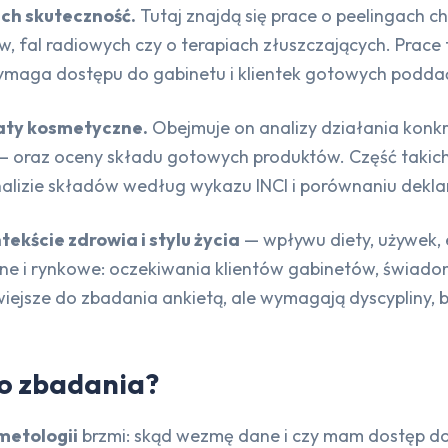
ich skuteczność.
Tutaj znajdą się prace o peelingach c
, fal radiowych czy o terapiach złuszczających. Prace 
ymaga dostępu do gabinetu i klientek gotowych poddać
raty kosmetyczne.
Obejmuje on analizy działania konkr
 — oraz oceny składu gotowych produktów. Część takic
 analizie składów według wykazu INCI i porównaniu dek
ekście zdrowia i stylu życia
— wpływu diety, używek, e
jne i rynkowe: oczekiwania klientów gabinetów, świado
iejsze do zbadania ankietą, ale wymagają dyscypliny, by
o zbadania?
metologii
brzmi: skąd wezmę dane i czy mam dostęp do