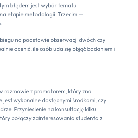
stym błędem jest wybór tematu
na etapie metodologii. Trzecim —
.
zabiegu na podstawie obserwacji dwóch czy
nie ocenić, ile osób uda się objąć badaniem i
ć w rozmowie z promotorem, który zna
e jest wykonalne dostępnymi środkami, czy
rze. Przyniesienie na konsultację kilku
który połączy zainteresowania studenta z