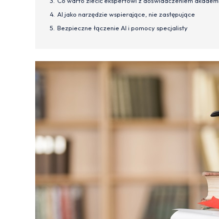
Co warto zlecić ekspertowi z doświadczeniem akadem
AI jako narzędzie wspierające, nie zastępujące
Bezpieczne łączenie AI i pomocy specjalisty