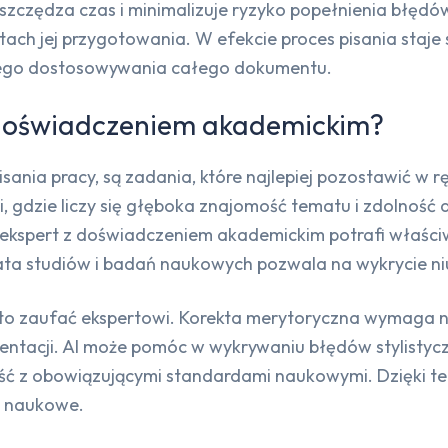
zczędza czas i minimalizuje ryzyko popełnienia błędów
ach jej przygotowania. W efekcie proces pisania staje 
nego dostosowywania całego dokumentu.
z doświadczeniem akademickim?
sania pracy, są zadania, które najlepiej pozostawić w 
i, gdzie liczy się głęboka znajomość tematu i zdolnoś
o ekspert z doświadczeniem akademickim potrafi właści
ata studiów i badań naukowych pozwala na wykrycie ni
rto zaufać ekspertowi. Korekta merytoryczna wymaga ni
mentacji. AI może pomóc w wykrywaniu błędów stylistycz
ność z obowiązującymi standardami naukowymi. Dzięki t
e naukowe.