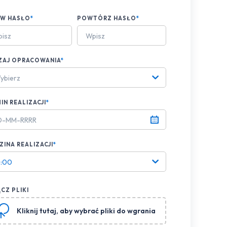
AW HASŁO
*
POWTÓRZ HASŁO
*
ZAJ OPRACOWANIA
*
ybierz
IN REALIZACJI
*
INA REALIZACJI
*
8:00
CZ PLIKI
Kliknij tutaj
, aby wybrać pliki do wgrania