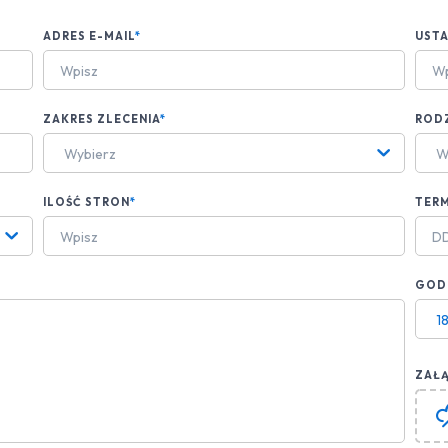
ADRES E-MAIL
*
UST
ZAKRES ZLECENIA
*
ROD
Wybierz
W
ILOŚĆ STRON
*
TERM
GODZ
1
ZAŁĄ