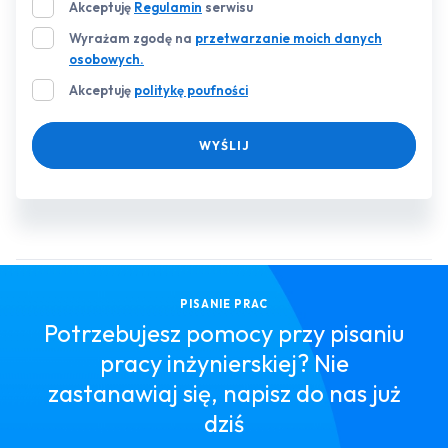
Akceptuję
Regulamin
serwisu
Wyrażam zgodę na
przetwarzanie moich danych
osobowych.
Akceptuję
politykę poufności
WYŚLIJ
PISANIE PRAC
Potrzebujesz pomocy przy pisaniu
pracy inżynierskiej? Nie
zastanawiaj się, napisz do nas już
dziś