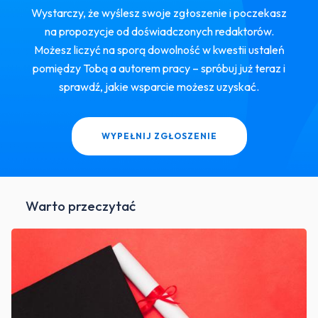
Wystarczy, że wyślesz swoje zgłoszenie i poczekasz
na propozycje od doświadczonych redaktorów.
Możesz liczyć na sporą dowolność w kwestii ustaleń
pomiędzy Tobą a autorem pracy – spróbuj już teraz i
sprawdź, jakie wsparcie możesz uzyskać.
WYPEŁNIJ ZGŁOSZENIE
Warto przeczytać