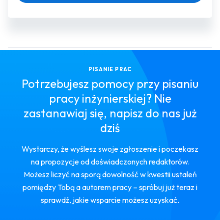
PISANIE PRAC
Potrzebujesz pomocy przy pisaniu
pracy inżynierskiej? Nie
zastanawiaj się, napisz do nas już
dziś
Wystarczy, że wyślesz swoje zgłoszenie i poczekasz
na propozycje od doświadczonych redaktorów.
Możesz liczyć na sporą dowolność w kwestii ustaleń
pomiędzy Tobą a autorem pracy – spróbuj już teraz i
sprawdź, jakie wsparcie możesz uzyskać.