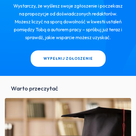
Wystarczy, że wyślesz swoje zgłoszenie i poczekasz
na propozycje od doświadczonych redaktorów.
Możesz liczyć na sporą dowolność w kwestii ustaleń
pomiędzy Tobą a autorem pracy – spróbuj już teraz i
sprawdź, jakie wsparcie możesz uzyskać.
WYPEŁNIJ ZGŁOSZENIE
Warto przeczytać