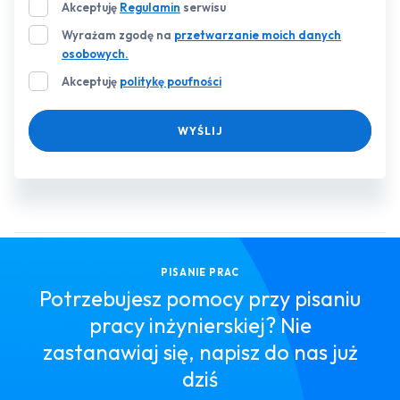
Akceptuję
Regulamin
serwisu
Wyrażam zgodę na
przetwarzanie moich danych
osobowych.
Akceptuję
politykę poufności
WYŚLIJ
PISANIE PRAC
Potrzebujesz pomocy przy pisaniu
pracy inżynierskiej? Nie
zastanawiaj się, napisz do nas już
dziś