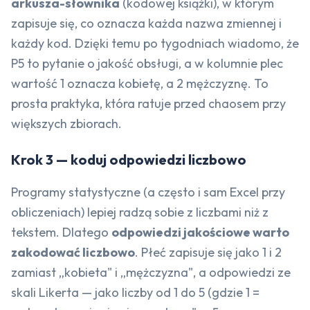
arkusza-słownika
(kodowej książki), w którym
zapisuje się, co oznacza każda nazwa zmiennej i
każdy kod. Dzięki temu po tygodniach wiadomo, że
P5 to pytanie o jakość obsługi, a w kolumnie plec
wartość 1 oznacza kobietę, a 2 mężczyznę. To
prosta praktyka, która ratuje przed chaosem przy
większych zbiorach.
Krok 3 — koduj odpowiedzi liczbowo
Programy statystyczne (a często i sam Excel przy
obliczeniach) lepiej radzą sobie z liczbami niż z
tekstem. Dlatego
odpowiedzi jakościowe warto
zakodować liczbowo
. Płeć zapisuje się jako 1 i 2
zamiast „kobieta" i „mężczyzna", a odpowiedzi ze
skali Likerta — jako liczby od 1 do 5 (gdzie 1 =