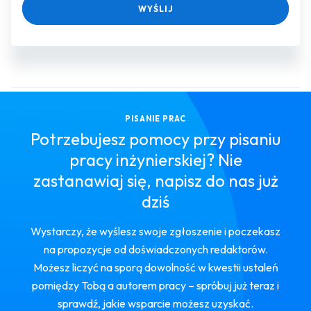
WYŚLIJ
PISANIE PRAC
Potrzebujesz pomocy przy pisaniu
pracy inżynierskiej? Nie
zastanawiaj się, napisz do nas już
dziś
Wystarczy, że wyślesz swoje zgłoszenie i poczekasz
na propozycje od doświadczonych redaktorów.
Możesz liczyć na sporą dowolność w kwestii ustaleń
pomiędzy Tobą a autorem pracy – spróbuj już teraz i
sprawdź, jakie wsparcie możesz uzyskać.