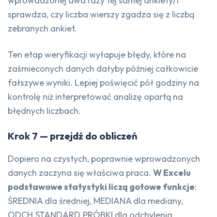
wprowadzonej dwa razy tej samej ankiety) i
sprawdza, czy liczba wierszy zgadza się z liczbą
zebranych ankiet.
Ten etap weryfikacji wyłapuje błędy, które na
zaśmieconych danych dałyby później całkowicie
fałszywe wyniki. Lepiej poświęcić pół godziny na
kontrolę niż interpretować analizę opartą na
błędnych liczbach.
Krok 7 — przejdź do obliczeń
Dopiero na czystych, poprawnie wprowadzonych
danych zaczyna się właściwa praca.
W Excelu
podstawowe statystyki liczą gotowe funkcje
:
ŚREDNIA dla średniej, MEDIANA dla mediany,
ODCH.STANDARD.PRÓBKI dla odchylenia