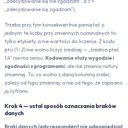
„zdecydowanie się nie zgadzam", a 5 =
„zdecydowanie się zgadzam").
Trzeba przy tym konsekwentnie pamiętać o
jednym: te liczby przy zmiennych nominalnych to
tylko etykiety, a nie wartości do liczenia. Z kodu
płci (1 i 2) nie wolno liczyć średniej — „średnia płeć
1,4" nie ma sensu.
Kodowanie służy wygodzie i
zgodności z programami
, ale nie zmienia natury
zmiennej. To, co wolno z daną kolumną zrobić,
zależy od typu zmiennej, a nie od tego, że zapisano
ją cyframi.
Krok 4 — ustal sposób oznaczania braków
danych
Braki danych (gdy respondent nie odpowiedział