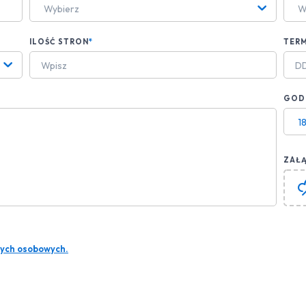
Wybierz
W
ILOŚĆ STRON
*
TERM
GODZ
1
ZAŁĄ
ych osobowych.