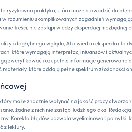
h to ryzykowna praktyka, która może prowadzić do błędn
za w rozumieniu skomplikowanych zagadnień wymagający
anie treści, nie zastąpi wiedzy eksperckiej niezbędnej
alizy i dogłębnego wglądu, AI a wiedza ekspercka to d
stach, które wymagają interpretacji niuansów i aktualny
mogą zweryfikować i uzupełnić informacje generowane p
 materiały, które oddają pełne spektrum złożoności 
końcowej
, który może znacznie wpłynąć na jakość pracy stworzon
ie, żadne z nich nie zastąpi ludzkiego oka. Redakcja t
 logiczny. Korekta błędów pozwala wyeliminować pomyłki
 z lektury.