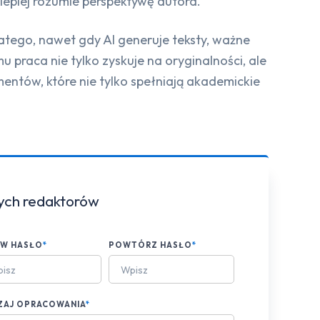
 lepiej rozumie perspektywę autora.
latego, nawet gdy AI generuje teksty, ważne
 praca nie tylko zyskuje na oryginalności, ale
entów, które nie tylko spełniają akademickie
zych redaktorów
AW HASŁO
*
POWTÓRZ HASŁO
*
ZAJ OPRACOWANIA
*