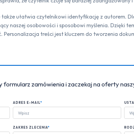
 sprawia, że czytelnik czuje się bardziej zaangażowany i
e także ułatwia czytelnikowi identyfikację z autorem. D
ący naszej osobowości i sposobowi myślenia. Dzięki temu
 Personalizacja treści jest kluczem do tworzenia dokum
y formularz zamówienia i zaczekaj na oferty nas
ADRES E-MAIL
*
UST
ZAKRES ZLECENIA
*
ROD