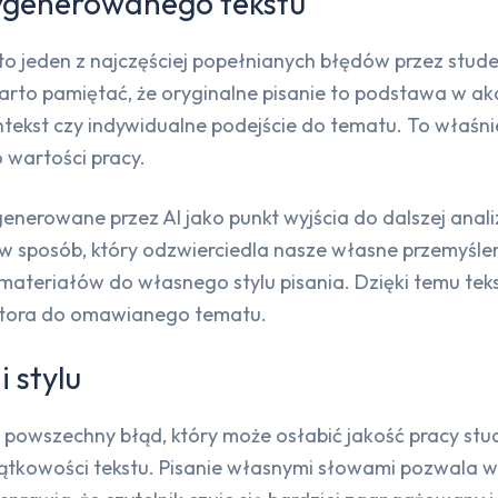
ygenerowanego tekstu
o jeden z najczęściej popełnianych błędów przez stud
warto pamiętać, że oryginalne pisanie to podstawa w 
tekst czy indywidualne podejście do tematu. To właśnie
wartości pracy.
generowane przez AI jako punkt wyjścia do dalszej anali
iu w sposób, który odzwierciedla nasze własne przemyśle
eriałów do własnego stylu pisania. Dzięki temu tekst 
autora do omawianego tematu.
 stylu
 powszechny błąd, który może osłabić jakość pracy stude
jątkowości tekstu. Pisanie własnymi słowami pozwala wy