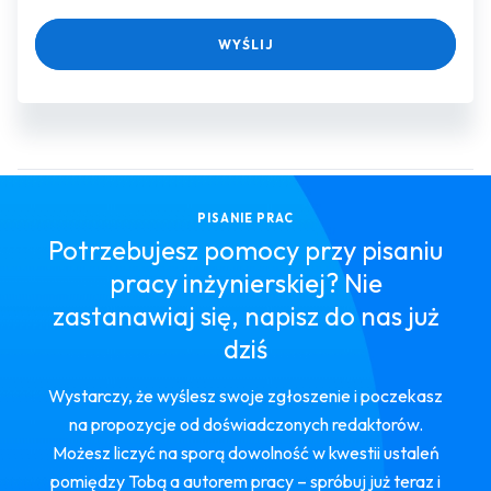
WYŚLIJ
PISANIE PRAC
Potrzebujesz pomocy przy pisaniu
pracy inżynierskiej? Nie
zastanawiaj się, napisz do nas już
dziś
Wystarczy, że wyślesz swoje zgłoszenie i poczekasz
na propozycje od doświadczonych redaktorów.
Możesz liczyć na sporą dowolność w kwestii ustaleń
pomiędzy Tobą a autorem pracy – spróbuj już teraz i