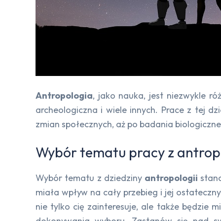
Antropologia
, jako nauka, jest niezwykle r
archeologiczna i wiele innych. Prace z tej d
zmian społecznych, aż po badania biologiczne 
Wybór tematu pracy z antropo
Wybór tematu z dziedziny
antropologii
stano
miała wpływ na cały przebieg i jej ostateczn
nie tylko cię zainteresuje, ale także będzie
dokonywania wyboru. Zastanów się nad sw