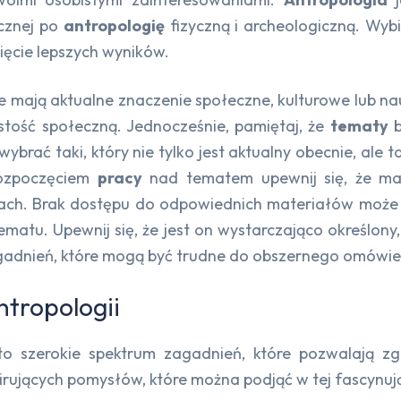
ecznej po
antropologię
fizyczną i archeologiczną. Wybi
ięcie lepszych wyników.
óre mają aktualne znaczenie społeczne, kulturowe lub n
stość społeczną. Jednocześnie, pamiętaj, że
tematy
b
 wybrać taki, który nie tylko jest aktualny obecnie, al
rozpoczęciem
pracy
nad tematem upewnij się, że masz
niach. Brak dostępu do odpowiednich materiałów może
matu. Upewnij się, że jest on wystarczająco określon
 zagadnień, które mogą być trudne do obszernego omówi
tropologii
o szerokie spektrum zagadnień, które pozwalają zgł
irujących pomysłów, które można podjąć w tej fascynują