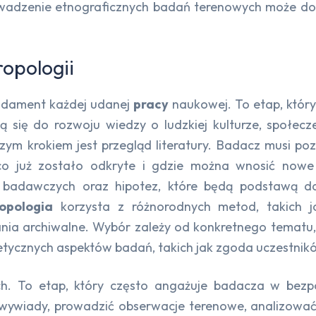
wadzenie etnograficznych badań terenowych może do
opologii
ndament każdej udanej
pracy
naukowej. To etap, który
ją się do rozwoju wiedzy o ludzkiej kulturze, społe
szym krokiem jest przegląd literatury. Badacz musi po
o już zostało odkryte i gdzie można wnosić nowe e
ń badawczych oraz hipotez, które będą podstawą d
opologia
korzysta z różnorodnych metod, takich j
nia archiwalne. Wybór zależy od konkretnego tematu,
 etycznych aspektów badań, takich jak zgoda uczestnik
h. To etap, który często angażuje badacza w bezp
ywiady, prowadzić obserwacje terenowe, analizować d