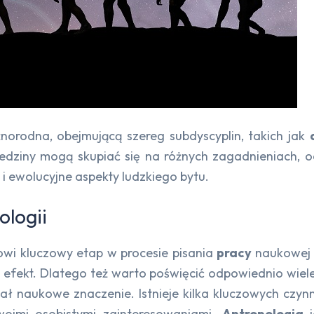
óżnorodna, obejmującą szereg subdyscyplin, takich jak
ziedziny mogą skupiać się na różnych zagadnieniach, o
i ewolucyjne aspekty ludzkiego bytu.
logii
wi kluczowy etap w procesie pisania
pracy
naukowej w
y efekt. Dlatego też warto poświęcić odpowiednio wiele
 miał naukowe znaczenie. Istnieje kilka kluczowych c
oimi osobistymi zainteresowaniami.
Antropologia
j