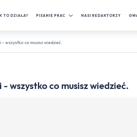
K TO DZIAŁA?
PISANIE PRAC
NASI REDAKTORZY
GW
i - wszystko co musisz wiedzieć.
i - wszystko co musisz wiedzieć.