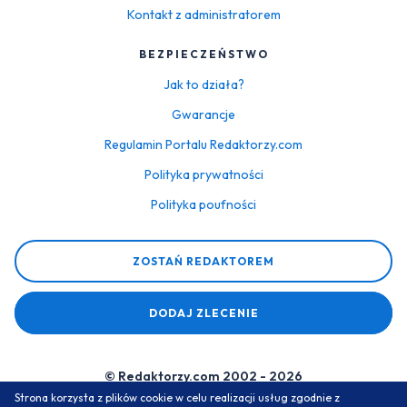
Kontakt z administratorem
BEZPIECZEŃSTWO
Jak to działa?
Gwarancje
Regulamin Portalu Redaktorzy.com
Polityka prywatności
Polityka poufności
ZOSTAŃ REDAKTOREM
DODAJ ZLECENIE
© Redaktorzy.com 2002 - 2026
Strona korzysta z plików cookie w celu realizacji usług zgodnie z
Serwis do zamawiania prac dyplomowych i zaliczeniowych