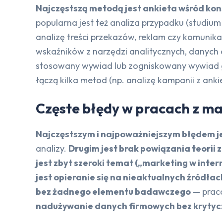
Najczęstszą metodą jest ankieta wśród k
popularna jest też analiza przypadku (studium
analizę treści przekazów, reklam czy komunik
wskaźników z narzędzi analitycznych, danych
stosowany wywiad lub zogniskowany wywiad g
łączą kilka metod (np. analizę kampanii z ank
Częste błędy w pracach z m
Najczęstszym i najpoważniejszym błędem j
analizy.
Drugim jest brak powiązania teorii 
jest zbyt szeroki temat („marketing w inter
jest opieranie się na nieaktualnych źródła
bez żadnego elementu badawczego
— praca
nadużywanie danych firmowych bez krytyczn