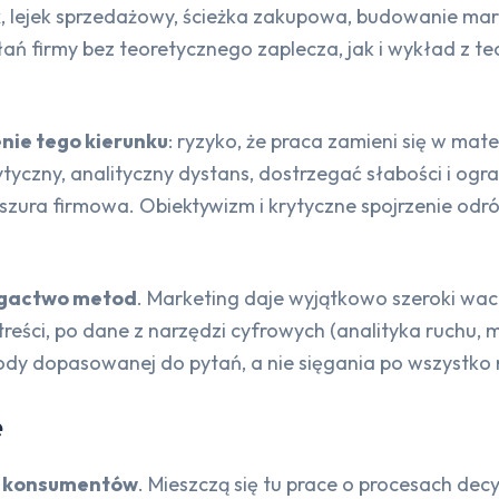
 lejek sprzedażowy, ścieżka zakupowa, budowanie mark
ń firmy bez teoretycznego zaplecza, jak i wykład z teor
nie tego kierunku
: ryzyko, że praca zamieni się w mat
yczny, analityczny dystans, dostrzegać słabości i ogran
oszura firmowa. Obiektywizm i krytyczne spojrzenie odr
bogactwo metod
. Marketing daje wyjątkowo szeroki wa
reści, po dane z narzędzi cyfrowych (analityka ruchu, 
y dopasowanej do pytań, a nie sięgania po wszystko 
e
a konsumentów
. Mieszczą się tu prace o procesach d