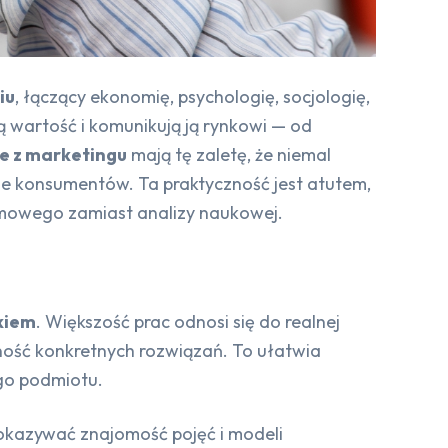
iu
, łączący ekonomię, psychologię, socjologię,
ą wartość i komunikują ją rynkowi — od
e z marketingu
mają tę zaletę, że niemal
pie konsumentów. Ta praktyczność jest atutem,
klamowego zamiast analizy naukowej.
kiem
. Większość prac odnosi się do realnej
zność konkretnych rozwiązań. To ułatwia
go podmiotu.
okazywać znajomość pojęć i modeli