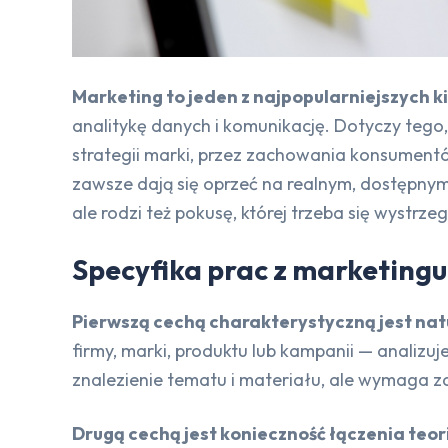
Marketing to jeden z najpopularniejszych k
analitykę danych i komunikację. Dotyczy tego,
strategii marki, przez zachowania konsument
zawsze dają się oprzeć na realnym, dostępnym
ale rodzi też pokusę, której trzeba się wystr
Specyfika prac z marketingu
Pierwszą cechą charakterystyczną jest nat
firmy, marki, produktu lub kampanii — analiz
znalezienie tematu i materiału, ale wymag
Drugą cechą jest konieczność łączenia teor