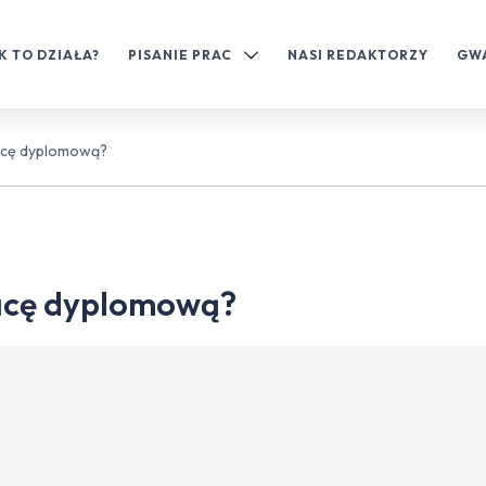
K TO DZIAŁA?
PISANIE PRAC
NASI REDAKTORZY
GW
racę dyplomową?
racę dyplomową?