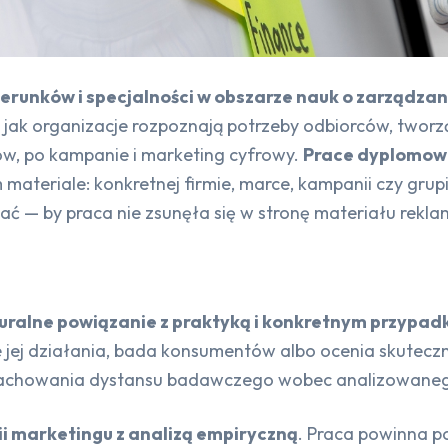
ierunków i specjalności w obszarze nauk o zarządzan
 jak organizacje rozpoznają potrzeby odbiorców, tworz
ów, po kampanie i marketing cyfrowy.
Prace dyplomow
 materiale: konkretnej firmie, marce, kampanii czy gru
zegać — by praca nie zsunęła się w stronę materiału re
uralne powiązanie z praktyką i konkretnym przypad
uje jej działania, bada konsumentów albo ocenia skutec
a zachowania dystansu badawczego wobec analizowane
ii marketingu z analizą empiryczną
. Praca powinna p