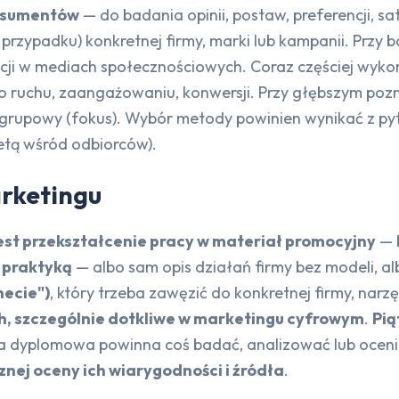
onsumentów
— do badania opinii, postaw, preferencji, s
 przypadku) konkretnej firmy, marki lub kampanii. Przy 
acji w mediach społecznościowych. Coraz częściej wyko
 o ruchu, zaangażowaniu, konwersji. Przy głębszym p
rupowy (fokus). Wybór metody powinien wynikać z py
ietą wśród odbiorców).
arketingu
est przekształcenie pracy w materiał promocyjny
— b
z praktyką
— albo sam opis działań firmy bez modeli, a
necie")
, który trzeba zawęzić do konkretnej firmy, nar
ch, szczególnie dotkliwe w marketingu cyfrowym
.
Pią
 dyplomowa powinna coś badać, analizować lub oceniać
ej oceny ich wiarygodności i źródła
.