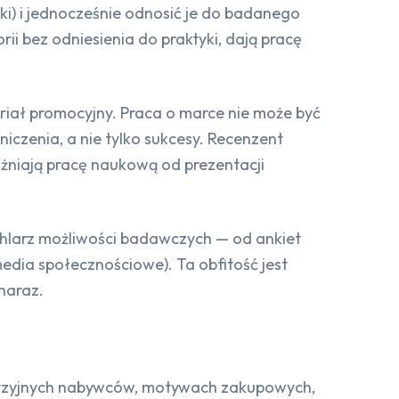
i) i jednocześnie odnosić je do badanego
ii bez odniesienia do praktyki, dają pracę
eriał promocyjny. Praca o marce nie może być
iczenia, a nie tylko sukcesy. Recenzent
óżniają pracę naukową od prezentacji
chlarz możliwości badawczych — od ankiet
media społecznościowe). Ta obfitość jest
naraz.
ecyzyjnych nabywców, motywach zakupowych,