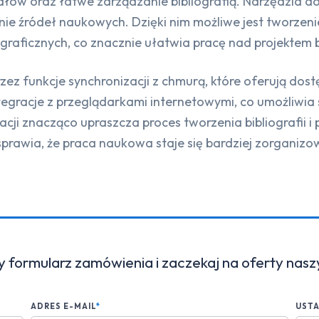
ów oraz łatwe zarządzanie bibliografią. Narzędzia do o
ie źródeł naukowych. Dzięki nim możliwe jest tworzen
ograficznych, co znacznie ułatwia pracę nad projekte
ez funkcje synchronizacji z chmurą, które oferują dos
ntegracje z przeglądarkami internetowymi, co umożliwia 
likacji znacząco upraszcza proces tworzenia bibliografi
prawia, że praca naukowa staje się bardziej zorganizow
y formularz zamówienia i zaczekaj na oferty nas
ADRES E-MAIL
*
UST