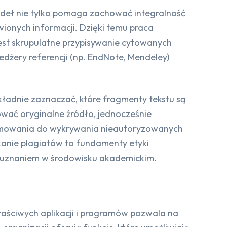
ódeł nie tylko pomaga zachować integralność
wionych informacji. Dzięki temu praca
jest skrupulatne przypisywanie cytowanych
dżery referencji (np. EndNote, Mendeley)
kładnie zaznaczać, które fragmenty tekstu są
ować oryginalne źródło, jednocześnie
gramowania do wykrywania nieautoryzowanych
kanie plagiatów to fundamenty etyki
ę uznaniem w środowisku akademickim.
łaściwych aplikacji i programów pozwala na