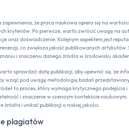
a zapewnienia, że praca naukowa opiera się na wartoś
ych kryteriów. Po pierwsze, warto zwrócić uwagę na aut
kacje oraz doświadczenie. Kolejnym aspektem jest repu
recenzji, co zwiększa jakość publikowanych artykułów.
uznaniu i znaczeniu danego źródła w środowisku akade
rto sprawdzić datę publikacji, aby upewnić się, że inf
by wziąć pod uwagę metodologię badań przedstawianyc
ódeł to proces, który wymaga krytycznego podejścia i 
zetelność i znaczenie w szerszym kontekście naukowym.
ródła i unikać publikacji o niskiej jakości.
ie plagiatów