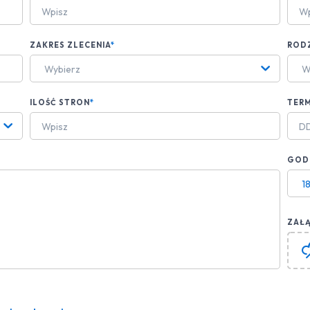
ZAKRES ZLECENIA
*
ROD
Wybierz
W
ILOŚĆ STRON
*
TERM
GODZ
1
ZAŁĄ