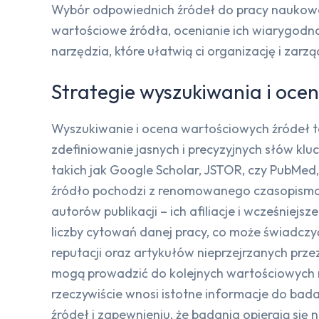
Wybór odpowiednich źródeł do pracy naukowej j
wartościowe źródła, ocenianie ich wiarygodnoś
narzędzia, które ułatwią ci organizację i zarz
Strategie wyszukiwania i oce
Wyszukiwanie i ocena wartościowych źródeł t
zdefiniowanie jasnych i precyzyjnych słów kl
takich jak Google Scholar, JSTOR, czy PubMe
źródło pochodzi z renomowanego czasopisma 
autorów publikacji – ich afiliacje i wcześniej
liczby cytowań danej pracy, co może świadczy
reputacji oraz artykułów nieprzejrzanych prze
mogą prowadzić do kolejnych wartościowych ma
rzeczywiście wnosi istotne informacje do b
źródeł i zapewnieniu, że badania opierają się