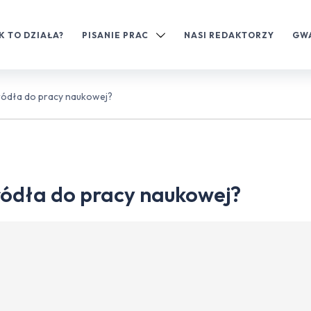
K TO DZIAŁA?
PISANIE PRAC
NASI REDAKTORZY
GW
ródła do pracy naukowej?
ródła do pracy naukowej?