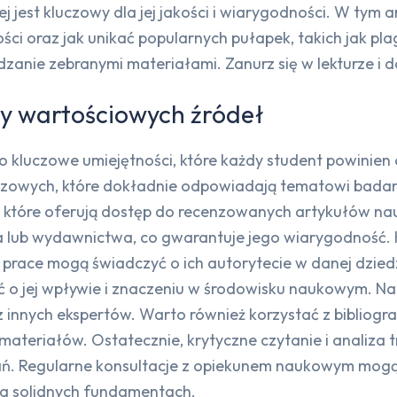
est kluczowy dla jej jakości i wiarygodności. W tym ar
ci oraz jak unikać popularnych pułapek, takich jak pl
ądzanie zebranymi materiałami. Zanurz się w lekturze i 
ny wartościowych źródeł
o kluczowe umiejętności, które każdy student powinien
uczowych, które dokładnie odpowiadają tematowi badani
d, które oferują dostęp do recenzowanych artykułów na
lub wydawnictwa, co gwarantuje jego wiarygodność. K
sze prace mogą świadczyć o ich autorytecie w danej dzie
ć o jej wpływie i znaczeniu w środowisku naukowym. Nal
z innych ekspertów. Warto również korzystać z bibliogra
teriałów. Ostatecznie, krytyczne czytanie i analiza t
adań. Regularne konsultacje z opiekunem naukowym mo
 na solidnych fundamentach.