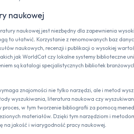
ry naukowej
tury naukowej jest niezbędny dla zapewnienia wysokiej
 mogą to ułatwić. Korzystanie z renomowanych baz danyc
kułów naukowych, recenzji i publikacji o wysokiej warto
akich jak WorldCat czy lokalne systemy biblioteczne uni
niem są katalogi specjalistycznych bibliotek branżowyc
ymaga znajomości nie tylko narzędzi, ale i metod wys
ody wyszukiwania, literatura naukowa czy wyszukiwanie 
roces, w tym tworzenie bibliografii za pomocą menedże
ezionych materiałów. Dzięki tym narzędziom i metodom
ę na jakość i wiarygodność pracy naukowej.