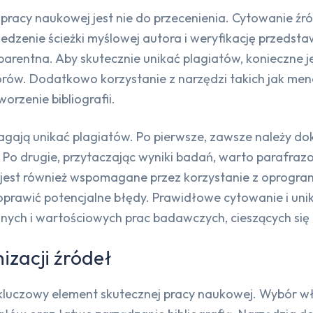
racy naukowej jest nie do przecenienia. Cytowanie źr
edzenie ścieżki myślowej autora i weryfikację przedsta
sparentna. Aby skutecznie unikać plagiatów, konieczne 
rów. Dodatkowo korzystanie z narzędzi takich jak mene
orzenie bibliografii.
agają unikać plagiatów. Po pierwsze, zawsze należy do
. Po drugie, przytaczając wyniki badań, warto parafraz
ów jest również wspomagane przez korzystanie z opro
prawić potencjalne błędy. Prawidłowe cytowanie i uni
elnych i wartościowych prac badawczych, cieszących si
izacji źródeł
 kluczowy element skutecznej pracy naukowej. Wybór w