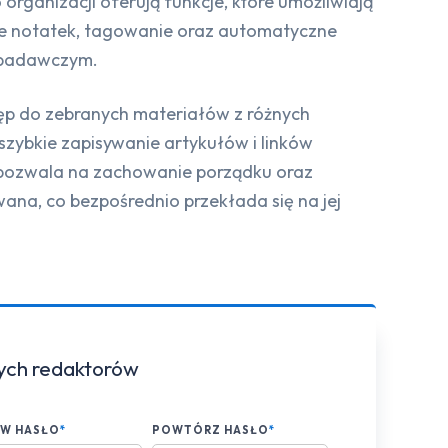
rganizacji oferują funkcje, które umożliwiają
ie notatek, tagowanie oraz automatyczne
m badawczym.
tęp do zebranych materiałów z różnych
szybkie zapisywanie artykułów i linków
i i pozwala na zachowanie porządku oraz
ana, co bezpośrednio przekłada się na jej
zych redaktorów
AW HASŁO
*
POWTÓRZ HASŁO
*