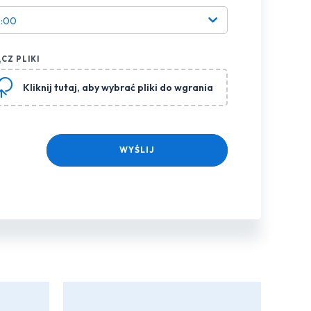
8:00
CZ PLIKI
Kliknij tutaj
, aby wybrać pliki do wgrania
WYŚLIJ