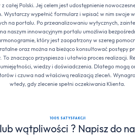
 z całej Polski. Jej celem jest udostępnienie nowocz
h. Wystarczy wypełnić formularz i wpisać w nim swoje 
h na portalu. Po przeanalizowaniu wytycznych, zainte
na naszym innowacyjnym portalu umożliwia bezpośred
harmonogramie, który jest zaopatrzony w szereg pomoc
ci ratalne oraz można na bieżąco konsultować postępy p
 To znacząco przyspiesza i ułatwia proces realizacji. R
umiejętności, wiedzy i doświadczenia. Dlatego mogą 
ktorów i czuwa nad właściwą realizacją zleceń. Wynag
wtedy, gdy zlecenie spełni oczekiwania Klienta.
100% SATYSFAKCJI
lub wątpliwości ? Napisz do n