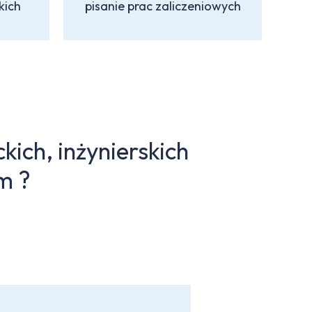
kich
pisanie prac zaliczeniowych
kich, inżynierskich
m ?