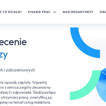
K TO DZIAŁA?
PISANIE PRAC
NASI REDAKTORZY
GW
lecenie
zy
 i zaliczeniowych
a i sposób zapłaty. Wypełnij
ów z nimi szczegóły zlecenia na
rdziej Ci odpowiada. Śledź postępy
trzymasz pracę, zweryfikuj ją i
inię na temat usług redaktora.