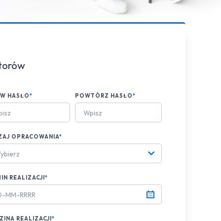
ktorów
AW HASŁO
*
POWTÓRZ HASŁO
*
ZAJ OPRACOWANIA
*
ybierz
IN REALIZACJI
*
INA REALIZACJI
*