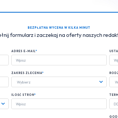
BEZPŁATNA WYCENA W KILKA MINUT
nij formularz i zaczekaj na oferty naszych reda
ADRES E-MAIL
*
UST
ZAKRES ZLECENIA
*
ROD
Wybierz
W
ILOŚĆ STRON
*
TERM
GODZ