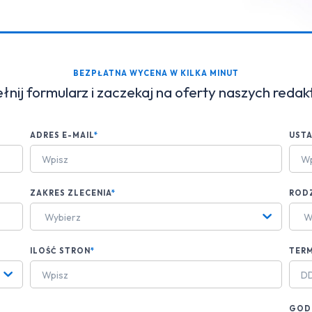
BEZPŁATNA WYCENA W KILKA MINUT
nij formularz i zaczekaj na oferty naszych reda
ADRES E-MAIL
*
UST
ZAKRES ZLECENIA
*
ROD
Wybierz
W
ILOŚĆ STRON
*
TERM
GODZ