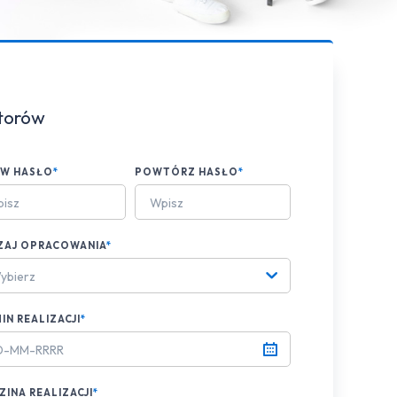
ktorów
AW HASŁO
*
POWTÓRZ HASŁO
*
ZAJ OPRACOWANIA
*
ybierz
IN REALIZACJI
*
INA REALIZACJI
*