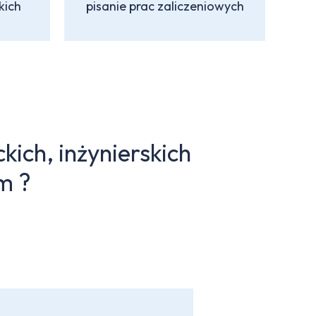
kich
pisanie prac zaliczeniowych
kich, inżynierskich
m ?