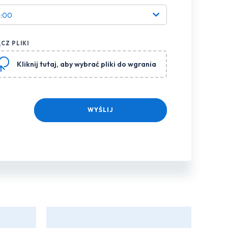
8:00
CZ PLIKI
Kliknij tutaj
, aby wybrać pliki do wgrania
WYŚLIJ