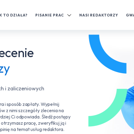
K TO DZIAŁA?
PISANIE PRAC
NASI REDAKTORZY
GW
lecenie
zy
 i zaliczeniowych
a i sposób zapłaty. Wypełnij
ów z nimi szczegóły zlecenia na
rdziej Ci odpowiada. Śledź postępy
trzymasz pracę, zweryfikuj ją i
inię na temat usług redaktora.