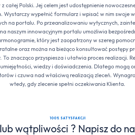
 z całej Polski. Jej celem jest udostępnienie nowocz
h. Wystarczy wypełnić formularz i wpisać w nim swoje 
h na portalu. Po przeanalizowaniu wytycznych, zainte
na naszym innowacyjnym portalu umożliwia bezpośred
harmonogramie, który jest zaopatrzony w szereg pomoc
ci ratalne oraz można na bieżąco konsultować postępy p
 To znacząco przyspiesza i ułatwia proces realizacji. R
umiejętności, wiedzy i doświadczenia. Dlatego mogą 
ktorów i czuwa nad właściwą realizacją zleceń. Wynag
wtedy, gdy zlecenie spełni oczekiwania Klienta.
100% SATYSFAKCJI
lub wątpliwości ? Napisz do n