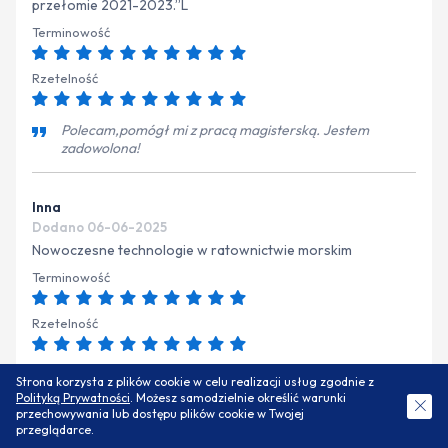
przełomie 2021-2023.”L
Terminowość
Rzetelność
Polecam,pomógł mi z pracą magisterską. Jestem
zadowolona!
Inna
Dodano 06-06-2025
Nowoczesne technologie w ratownictwie morskim
Terminowość
Rzetelność
Osoba godna zaufania, bardzo rzetelna i pracowita. Zna
Strona korzysta z plików cookie w celu realizacji usług zgodnie z
się na rzeczy oraz tym co robi, posiada również bogate
Polityką Prywatności
. Możesz samodzielnie określić warunki
ZAMÓW DARMOWĄ WYCENĘ
doświadczenie. Zawsze dyspozycyjny. Opieka, pomoc
przechowywania lub dostępu plików cookie w Twojej
oraz niejednokrotne pełne podziwu poświęcenia, nawet
przeglądarce.
przy prośbie o szybsze wykonanie prac