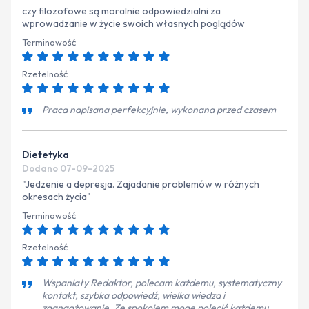
czy filozofowe są moralnie odpowiedzialni za
wprowadzanie w życie swoich własnych poglądów
Terminowość
Rzetelność
Praca napisana perfekcyjnie, wykonana przed czasem
Dietetyka
Dodano 07-09-2025
"Jedzenie a depresja. Zajadanie problemów w różnych
okresach życia"
Terminowość
Rzetelność
Wspaniały Redaktor, polecam każdemu, systematyczny
kontakt, szybka odpowiedź, wielka wiedza i
zaangażowanie. Ze spokojem mogę polecić każdemu.