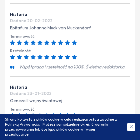
Historia
Dodano 20-02-2022
Epitafium Johanna Muck von Muckendorf.
Terminowość
Rzetelność
Współpraca i rzetelność na 100%. Świetna redaktorka.
Historia
Dodano 23-01-2022
Geneza II wojny światowej
Terminowość
Strona korzysta z plików cookie w celu realizacji usług zgodnie z
Rzetelność
Polityką Prywatności
. Możesz samodzielnie określić warunki
ZAMÓW DARMOWĄ WYCENĘ
przechowywania lub dostępu plików cookie w Twojej
przeglądarce.
Terminowo i rzetelnie. Kontakt z Panią redaktor możliwy