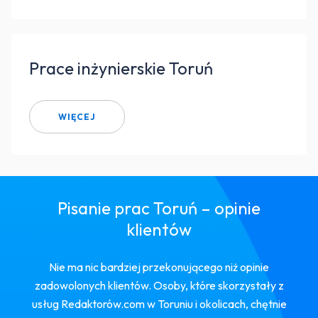
Prace inżynierskie Toruń
WIĘCEJ
Pisanie prac Toruń – opinie
klientów
Nie ma nic bardziej przekonującego niż opinie
zadowolonych klientów. Osoby, które skorzystały z
usług Redaktorów.com w Toruniu i okolicach, chętnie