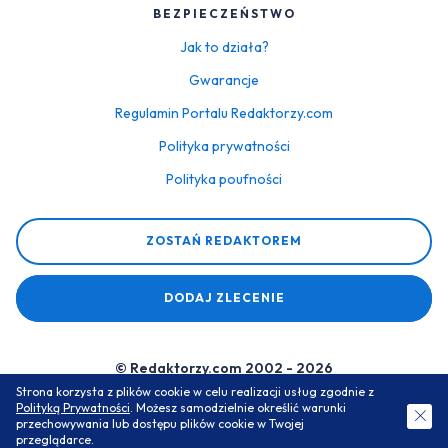
BEZPIECZEŃSTWO
Jak to działa?
Gwarancje
Regulamin Portalu Redaktorzy.com
Polityka prywatności
Polityka poufności
ZOSTAŃ REDAKTOREM
DODAJ ZLECENIE
© Redaktorzy.com 2002 - 2026
Strona korzysta z plików cookie w celu realizacji usług zgodnie z
Serwis do zamawiania prac dyplomowych i zaliczeniowych
Polityką Prywatności
. Możesz samodzielnie określić warunki
ZAMÓW DARMOWĄ WYCENĘ
przechowywania lub dostępu plików cookie w Twojej
przeglądarce.