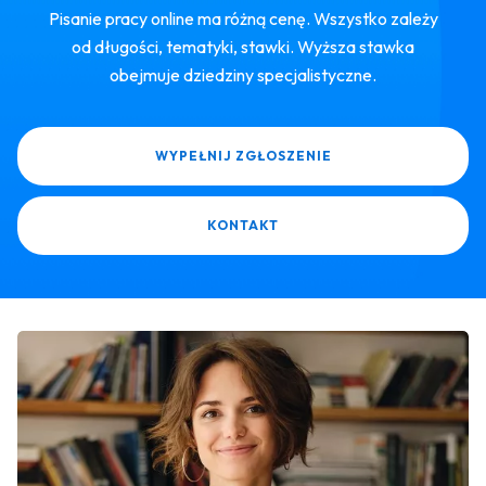
Pisanie pracy online ma różną cenę. Wszystko zależy
od długości, tematyki, stawki. Wyższa stawka
obejmuje dziedziny specjalistyczne.
WYPEŁNIJ ZGŁOSZENIE
KONTAKT