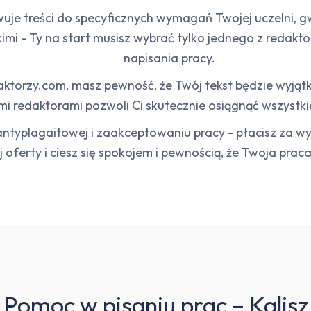
je treści do specyficznych wymagań Twojej uczelni, g
i - Ty na start musisz wybrać tylko jednego z redakto
napisania pracy.
aktorzy.com, masz pewność, że Twój tekst będzie wyjąt
mi redaktorami pozwoli Ci skutecznie osiągnąć wszystki
 antyplagaitowej i zaakceptowaniu pracy - płacisz za 
j oferty i ciesz się spokojem i pewnością, że Twoja prac
Pomoc w pisaniu prac – Kalisz