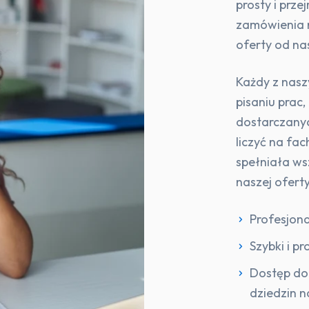
prosty i prze
zamówienia n
oferty od na
Każdy z nas
pisaniu prac
dostarczanyc
liczyć na fa
spełniała ws
naszej oferty
Profesjona
Szybki i p
Dostęp do
dziedzin n