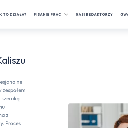
K TO DZIAŁA?
PISANIE PRAC
NASI REDAKTORZY
GW
aliszu
esjonalne
my zespołem
 szeroką
emu
na z
y. Proces