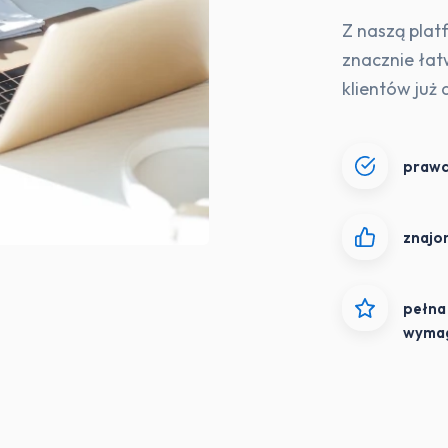
Z naszą plat
znacznie łat
klientów już 
prawd
znajo
pełna 
wymag