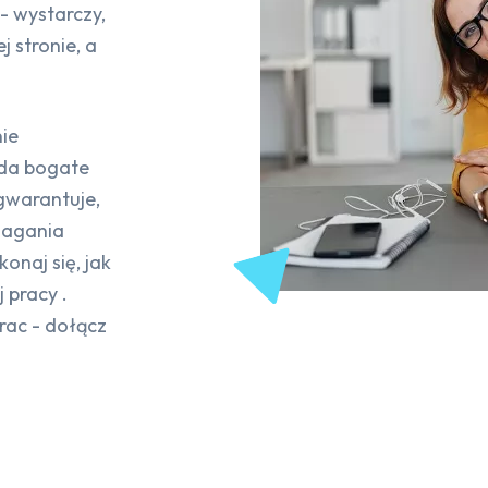
 - wystarczy,
j stronie, a
nie
ada bogate
gwarantuje,
magania
onaj się, jak
 pracy .
rac - dołącz