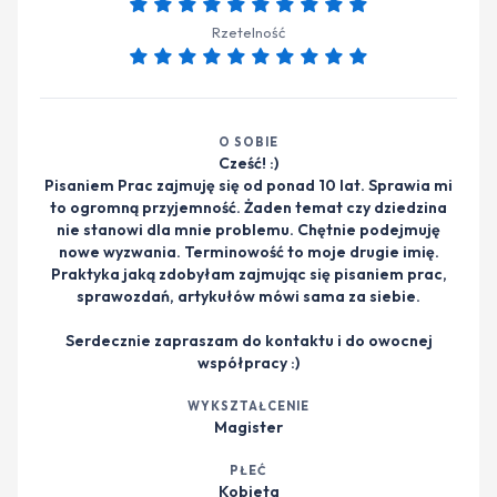
Rzetelność
O SOBIE
Cześć! :)
Pisaniem Prac zajmuję się od ponad 10 lat. Sprawia mi
to ogromną przyjemność. Żaden temat czy dziedzina
nie stanowi dla mnie problemu. Chętnie podejmuję
nowe wyzwania. Terminowość to moje drugie imię.
Praktyka jaką zdobyłam zajmując się pisaniem prac,
sprawozdań, artykułów mówi sama za siebie.
Serdecznie zapraszam do kontaktu i do owocnej
współpracy :)
WYKSZTAŁCENIE
Magister
PŁEĆ
Kobieta