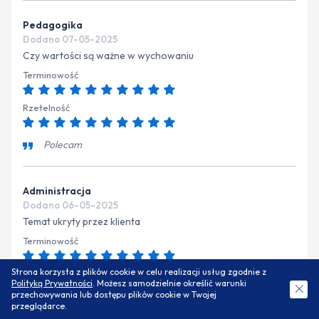
Pedagogika
Dodano 07-05-2025
Czy wartości są ważne w wychowaniu
Terminowość
Rzetelność
Polecam
Administracja
Dodano 06-05-2025
Temat ukryty przez klienta
Terminowość
Strona korzysta z plików cookie w celu realizacji usług zgodnie z
Rzetelność
Polityką Prywatności
. Możesz samodzielnie określić warunki
ZAMÓW DARMOWĄ WYCENĘ
przechowywania lub dostępu plików cookie w Twojej
przeglądarce.
Polecam bardzo:)