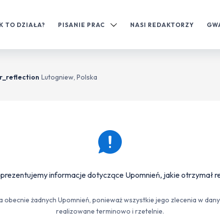
K TO DZIAŁA?
PISANIE PRAC
NASI REDAKTORZY
GW
r_reflection
Lutogniew, Polska
 prezentujemy informacje dotyczące Upomnień, jakie otrzymał r
a obecnie żadnych Upomnień, ponieważ wszystkie jego zlecenia w da
realizowane terminowo i rzetelnie.