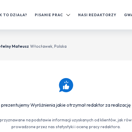
K TO DZIAŁA?
PISANIE PRAC
NASI REDAKTORZY
GW
etelny Mateusz
Włocławek, Polska
 prezentujemy Wyróżnienia jakie otrzymał redaktor za realizację 
przyznawane na podstawie informacji uzyskanych od klientów, jak rów
prowadzone przez nas statystyki i ocenę pracy redaktora.