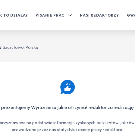
K TO DZIAŁA?
PISANIE PRAC
NASI REDAKTORZY
GW
d
Szczutowo, Polska
 prezentujemy Wyróżnienia jakie otrzymał redaktor za realizację 
przyznawane na podstawie informacji uzyskanych od klientów, jak rów
prowadzone przez nas statystyki i ocenę pracy redaktora.