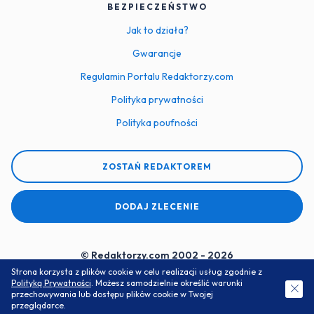
BEZPIECZEŃSTWO
Jak to działa?
Gwarancje
Regulamin Portalu Redaktorzy.com
Polityka prywatności
Polityka poufności
ZOSTAŃ REDAKTOREM
DODAJ ZLECENIE
© Redaktorzy.com 2002 - 2026
Strona korzysta z plików cookie w celu realizacji usług zgodnie z
Serwis do zamawiania prac dyplomowych i zaliczeniowych
Polityką Prywatności
. Możesz samodzielnie określić warunki
ZAMÓW DARMOWĄ WYCENĘ
przechowywania lub dostępu plików cookie w Twojej
przeglądarce.