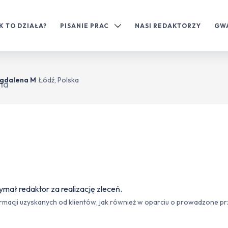
K TO DZIAŁA?
PISANIE PRAC
NASI REDAKTORZY
GW
gdalena M
Łódź, Polska
ymał redaktor za realizację zleceń.
acji uzyskanych od klientów, jak również w oparciu o prowadzone prze