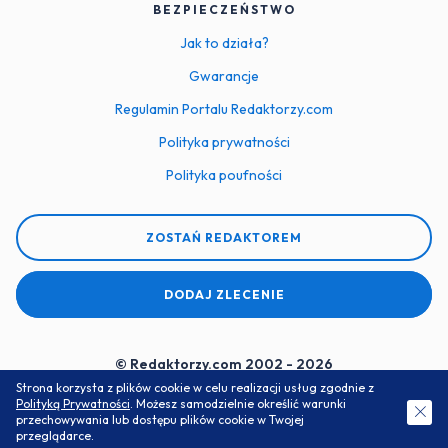
BEZPIECZEŃSTWO
Jak to działa?
Gwarancje
Regulamin Portalu Redaktorzy.com
Polityka prywatności
Polityka poufności
ZOSTAŃ REDAKTOREM
DODAJ ZLECENIE
© Redaktorzy.com 2002 - 2026
Strona korzysta z plików cookie w celu realizacji usług zgodnie z
Serwis do zamawiania prac dyplomowych i zaliczeniowych
Polityką Prywatności
. Możesz samodzielnie określić warunki
ZAMÓW DARMOWĄ WYCENĘ
przechowywania lub dostępu plików cookie w Twojej
przeglądarce.